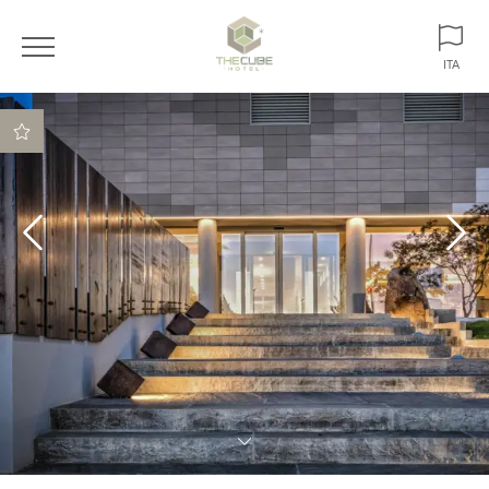
ITA
ITA
ENG
Sconti e tariffe
esclusive
Minibar gratuito (a
partire dalla tipologia
Superior)
Late check-out (fino
alle 12)
Tipologie di camere in
esclusiva