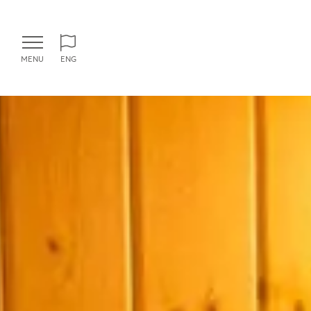
MENU
ENG
ITA
ENG